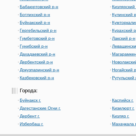
Бабаюртовский р-н
Кизлярский 
Ботлихский р-н
Кулинский р
Буйнакский р-н
Кумторкали
Гергебильский р-н
Курахский р
Гумбетовский р-н
Лакский р-н
Гунибский р-н
Левашински
Дахадаевский р-н
Магарамкен
Дербентский р-н
Новолакски
Докузпаринский р-н
Ногайский р
Казбековский р-н
Рутульский 
Города:
Буйнакск г.
Каспийск г.
Дагестанские Огни г.
Кизилюрт г.
Дербент г.
Кизляр г.
Избербаш г.
Махачкала г