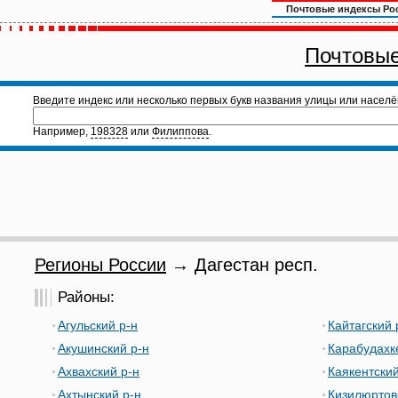
Почтовые индексы Ро
Почтовые
Введите индекс или несколько первых букв названия улицы или населё
Например,
198328
или
Филиппова
.
Регионы России
→ Дагестан респ.
Районы:
Агульский р-н
Кайтагский 
Акушинский р-н
Карабудахк
Ахвахский р-н
Каякентский
Ахтынский р-н
Кизилюртов