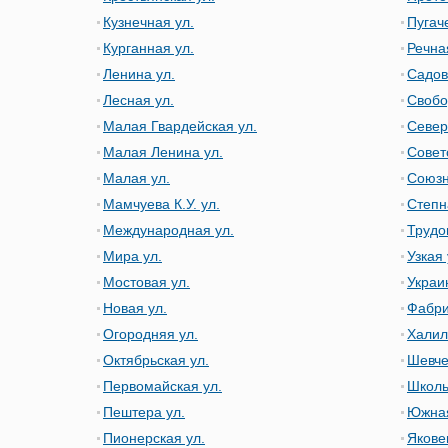
Кузнечная ул.
Пугач
Курганная ул.
Речна
Ленина ул.
Садов
Лесная ул.
Свобо
Малая Гвардейская ул.
Север
Малая Ленина ул.
Совет
Малая ул.
Союзн
Мамчуева К.У. ул.
Степн
Международная ул.
Трудо
Мира ул.
Узкая 
Мостовая ул.
Украи
Новая ул.
Фабри
Огородняя ул.
Халил
Октябрьская ул.
Шевче
Первомайская ул.
Школь
Пештера ул.
Южная
Пионерская ул.
Якове