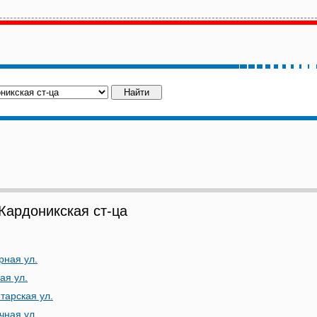
ардоникская ст-ца
рная ул.
ая ул.
тарская ул.
чная ул.