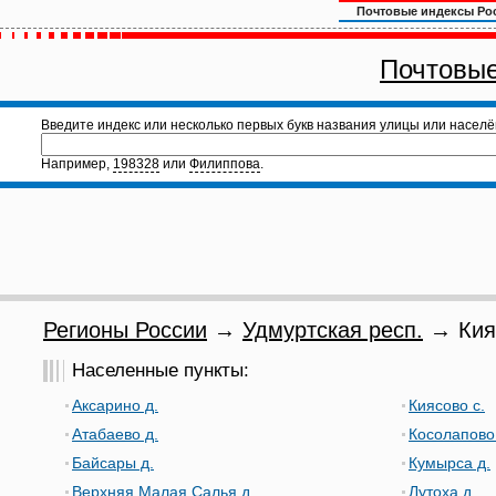
Почтовые индексы Ро
Почтовые
Введите индекс или несколько первых букв названия улицы или населё
Например,
198328
или
Филиппова
.
Регионы России
→
Удмуртская респ.
→ Кияс
Населенные пункты:
Аксарино д.
Киясово с.
Атабаево д.
Косолапово
Байсары д.
Кумырса д.
Верхняя Малая Салья д.
Лутоха д.