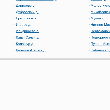
Данилово с.
Малое Кияс
Дубровский д.
Михайловск
Ермолаево с.
Мушак с.
Игрово д.
Нижняя Мал
Ильдибаево с.
Первомайск
Кады-Салья д.
Подгорное с
Калашур д.
Пушин Мыс 
Карамас-Пельга д.
Сабанчино 