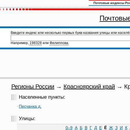
Почтовые индексы Ро
Почтовые
Введите индекс или несколько первых букв названия улицы или населё
Например,
198328
или
Филиппова
.
Регионы России
→
Красноярский край
→ Кра
Населенные пункты:
Песчанка д.
Улицы:
0–9
А
Б
В
Г
Д
Е
Ё
Ж
З
И
К