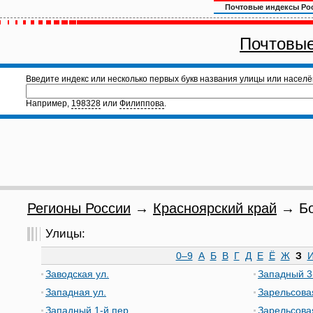
Почтовые индексы Ро
Почтовые
Введите индекс или несколько первых букв названия улицы или населё
Например,
198328
или
Филиппова
.
Регионы России
→
Красноярский край
→ Бог
Улицы:
0–9
А
Б
В
Г
Д
Е
Ё
Ж
З
Заводская ул.
Западный 3
Западная ул.
Зарельсовая
Западный 1-й пер.
Зарельсовая