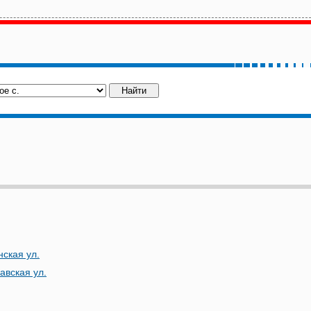
нская ул.
авская ул.