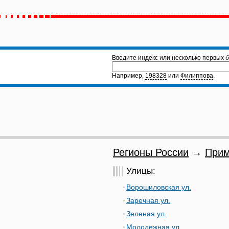
Введите индекс или несколько первых б
Например,
198328
или
Филиппова
.
Регионы России
→
Прим
Улицы:
Ворошиловская ул.
Заречная ул.
Зеленая ул.
Молодежная ул.