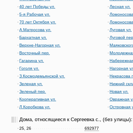
40 лет Победы ул.
Лесная ул.
5-я Рабочая ул.
Ломоносова
70 лет Октября ул.
Ломоносова
А.Матросова ул.
Луговая ул.
Бархатная ул.
Луговой пер
Верхне-Нагорная ул.
Маяковского
Восточный пер.
Молодежная
Гагарина ул.
Набережная
Гоголя ул.
Нагорная ул
З.Космодемьянской ул.
Некрасова 
Зеленая ул.
Нижний скл
Зеленый пер.
Новая ул.
Кооперативная ул.
Овражная у
Л.Коробкова ул.
Островная 
Дома, относящиеся к Сергеевка с., (без улицы):
25, 26
692977