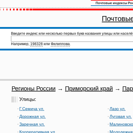
Почтовые индексы Ро
Почтовые
Введите индекс или несколько первых букв названия улицы или населё
Например,
198328
или
Филиппова
.
Регионы России
→
Приморский край
→
Пар
Улицы:
Г.Семича ул.
Лазо ул.
Дорожная ул.
Луговая ул.
Заречная ул.
Малиновско
Кооперативная ул.
Молодежная