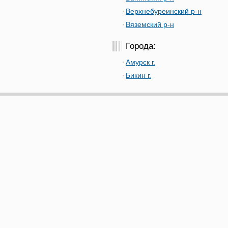
Верхнебуреинский р-н
Вяземский р-н
Города:
Амурск г.
Бикин г.