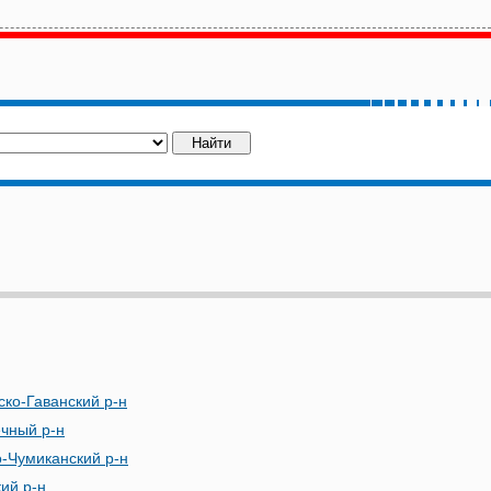
ско-Гаванский р-н
чный р-н
о-Чумиканский р-н
кий р-н