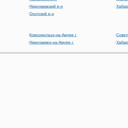
Николаевский р-н
Хабар
Охотский р-н
Комсомольск-на-Амуре г.
Советс
Николаевск-на-Амуре г.
Хабаро