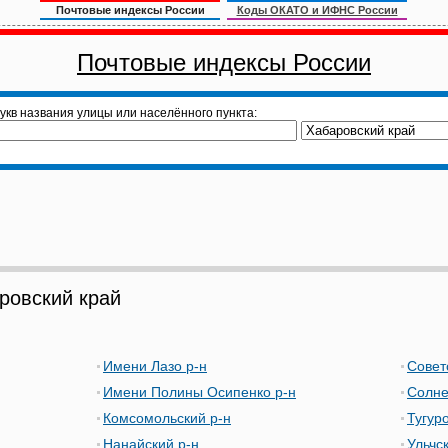
Почтовые индексы России
Коды ОКАТО и ИФНС России
Почтовые индексы России
укв названия улицы или населённого пункта:
овский край
Имени Лазо р-н
Совет
Имени Полины Осипенко р-н
Солне
Комсомольский р-н
Тугур
Нанайский р-н
Ульчс