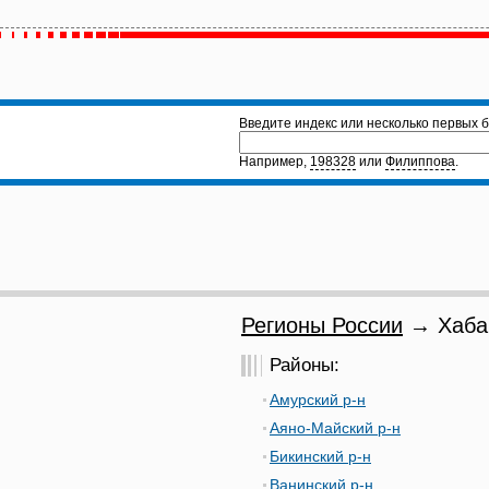
Введите индекс или несколько первых б
Например,
198328
или
Филиппова
.
Регионы России
→ Хабар
Районы:
Амурский р-н
Аяно-Майский р-н
Бикинский р-н
Ванинский р-н