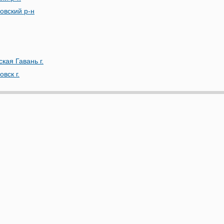
овский р-н
кая Гавань г.
вск г.