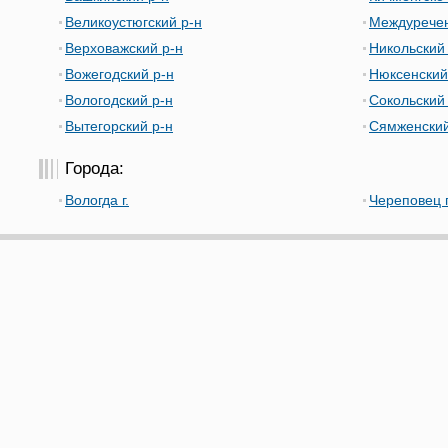
Великоустюгский р-н
Междуречен
Верховажский р-н
Никольский
Вожегодский р-н
Нюксенский
Вологодский р-н
Сокольский
Вытегорский р-н
Сямженский
Города:
Вологда г.
Череповец г