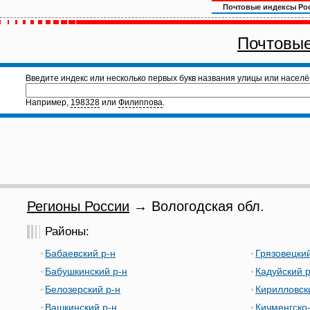
Почтовые индексы Ро
Почтовые
Введите индекс или несколько первых букв названия улицы или населё
Например,
198328
или
Филиппова
.
Регионы России
→ Вологодская обл.
Районы:
Бабаевский р-н
Грязовецкий
Бабушкинский р-н
Кадуйский р
Белозерский р-н
Кирилловск
Вашкинский р-н
Кичменгско