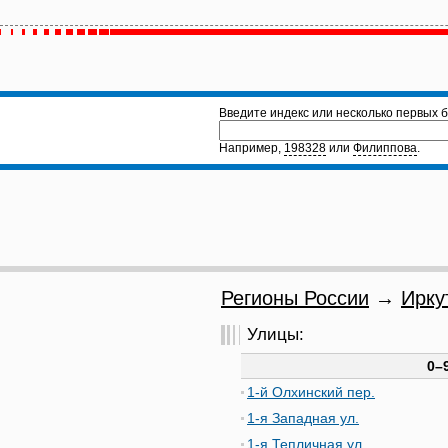
Введите индекс или несколько первых б
Например,
198328
или
Филиппова
.
Регионы России
→
Ирку
Улицы:
0–
1-й Олхинский пер.
1-я Западная ул.
1-я Тепличная ул.