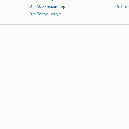
3-й Олхинский пер.
9 Пят
3-я Западная ул.