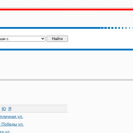
Ю
Я
епличная ул.
т Победы ул.
та ул.