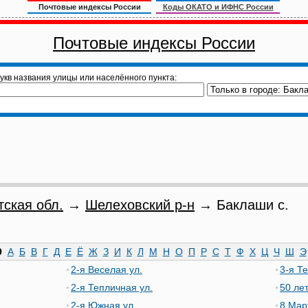
Почтовые индексы России
Коды ОКАТО и ИФНС России
Почтовые индексы России
укв названия улицы или населённого пункта:
тская обл.
→
Шелеховский р-н
→ Баклаши с.
9
А
Б
В
Г
Д
Е
Ё
Ж
З
И
К
Л
М
Н
О
П
Р
С
Т
Ф
Х
Ц
Ч
Ш
Э
2-я Веселая ул.
3-я Т
2-я Тепличная ул.
50 ле
2-я Южная ул.
8 Мар