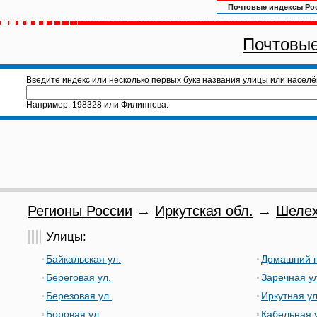
Почтовые индексы Ро
Почтовые
Введите индекс или несколько первых букв названия улицы или населё
Например,
198328
или
Филиппова
.
Регионы России
→
Иркутская обл.
→
Шелех
Улицы:
Байкальская ул.
Домашний п
Береговая ул.
Заречная ул
Березовая ул.
Иркутная ул
Боровая ул.
Кабельная 