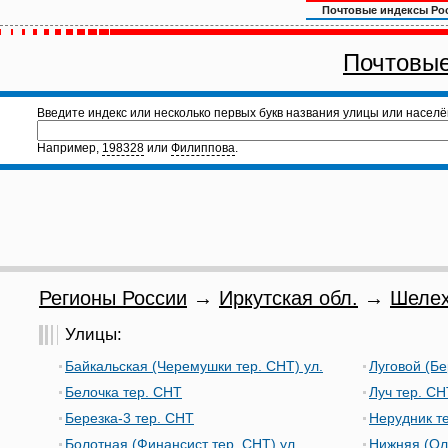
Почтовые индексы Ро
Почтовые
Введите индекс или несколько первых букв названия улицы или населё
Например,
198328
или
Филиппова
.
Регионы России
→
Иркутская обл.
→
Шелех
Улицы:
Байкальская (Черемушки тер. СНТ) ул.
Луговой (Бе
Белочка тер. СНТ
Луч тер. СН
Березка-3 тер. СНТ
Нерудник т
Болотная (Финансист тер. СНТ) ул.
Нижняя (Олх