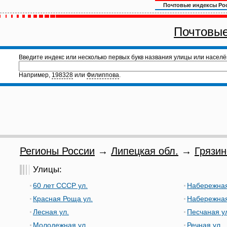
Почтовые индексы Ро
Почтовые
Введите индекс или несколько первых букв названия улицы или населё
Например,
198328
или
Филиппова
.
Регионы России
→
Липецкая обл.
→
Грязин
Улицы:
60 лет СССР ул.
Набережная
Красная Роща ул.
Набережная
Лесная ул.
Песчаная у
Молодежная ул.
Речная ул.