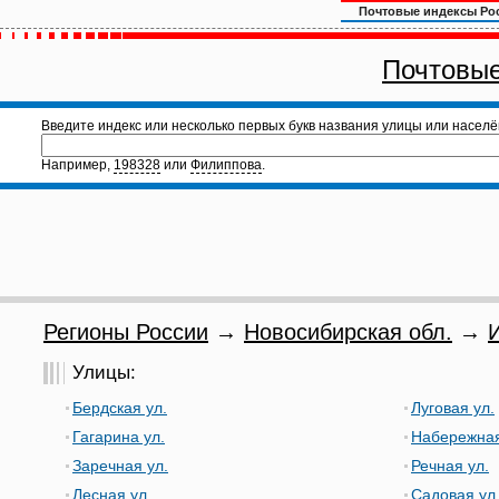
Почтовые индексы Ро
Почтовые
Введите индекс или несколько первых букв названия улицы или населё
Например,
198328
или
Филиппова
.
Регионы России
→
Новосибирская обл.
→
Улицы:
Бердская ул.
Луговая ул.
Гагарина ул.
Набережная
Заречная ул.
Речная ул.
Лесная ул.
Садовая ул