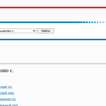
ово с.
ская ул.
ский пер.
альная ул.
альный пер.