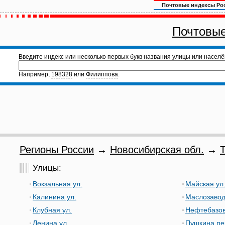
Почтовые индексы Ро
Почтовые
Введите индекс или несколько первых букв названия улицы или населё
Например,
198328
или
Филиппова
.
Регионы России
→
Новосибирская обл.
→
Т
Улицы:
Вокзальная ул.
Майская ул
Калинина ул.
Маслозавод
Клубная ул.
Нефтебазов
Ленина ул.
Пушкина пе