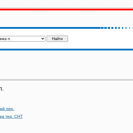
п.
ий пер.
ка тер. СНТ