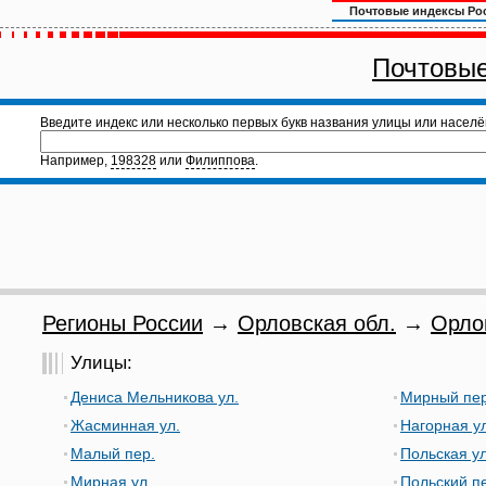
Почтовые индексы Ро
Почтовые
Введите индекс или несколько первых букв названия улицы или населё
Например,
198328
или
Филиппова
.
Регионы России
→
Орловская обл.
→
Орло
Улицы:
Дениса Мельникова ул.
Мирный пер
Жасминная ул.
Нагорная ул
Малый пер.
Польская ул
Мирная ул.
Польский п