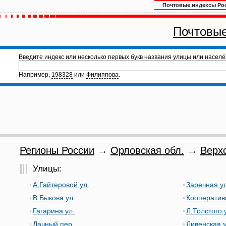
Почтовые индексы Ро
Почтовые
Введите индекс или несколько первых букв названия улицы или населё
Например,
198328
или
Филиппова
.
Регионы России
→
Орловская обл.
→
Верх
Улицы:
А.Гайтеровой ул.
Заречная ул
В.Быкова ул.
Кооператив
Гагарина ул.
Л.Толстого 
Дачный пер.
Ливенская у