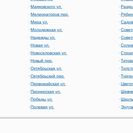
Маяковского ул.
Раздо
Мелиораторов пер.
Рябин
Мира ул.
Садов
Молодежная ул.
Совет
Надежды ул.
Совет
Новая ул.
Солне
Новоселовская ул.
Строи
Новый пер.
Титова
Октябрьская ул.
Толсто
Октябрьский пер.
Турге
Первомайская ул.
Цвето
Пионерская ул.
Шевче
Победы ул.
Школь
Полевая ул.
Энтуз