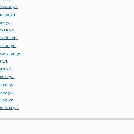
льная ул.
овая ул.
ая ул.
ская ул.
ский пер.
чная ул.
тельная ул.
 ул.
го ул.
нева ул.
чная ул.
нко ул.
ная ул.
иастов ул.