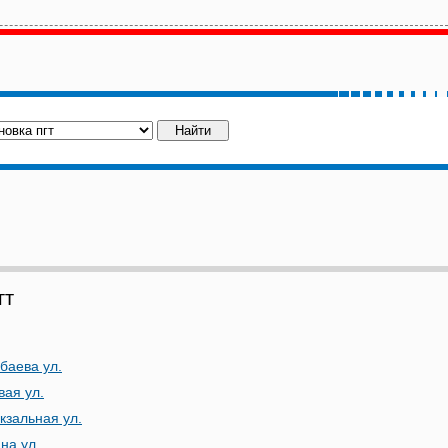
гт
баева ул.
вая ул.
кзальная ул.
на ул.