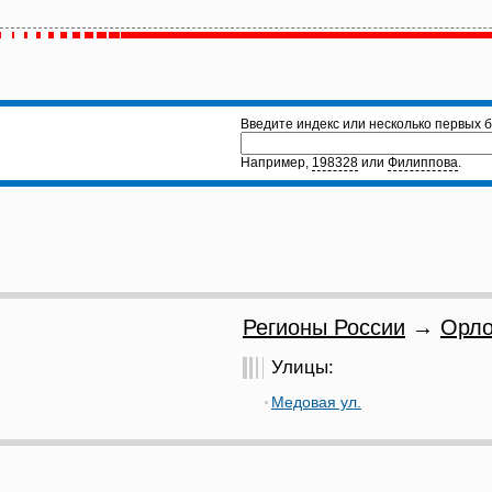
Введите индекс или несколько первых б
Например,
198328
или
Филиппова
.
Регионы России
→
Орло
Улицы:
Медовая ул.