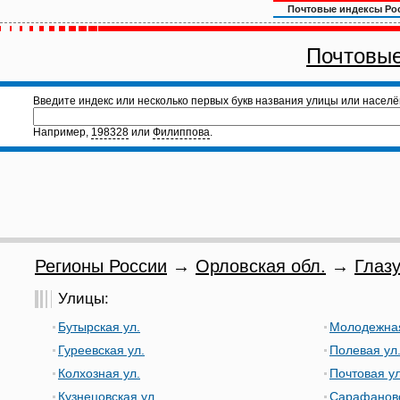
Почтовые индексы Ро
Почтовые
Введите индекс или несколько первых букв названия улицы или населё
Например,
198328
или
Филиппова
.
Регионы России
→
Орловская обл.
→
Глазу
Улицы:
Бутырская ул.
Молодежная
Гуреевская ул.
Полевая ул
Колхозная ул.
Почтовая ул
Кузнецовская ул.
Сарафановс