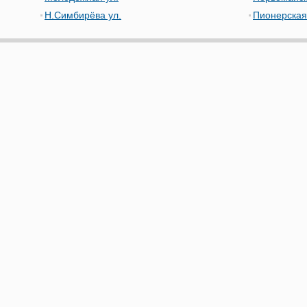
Н.Симбирёва ул.
Пионерская