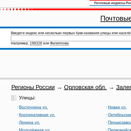
Почтовые индексы Ро
Почтовые
Введите индекс или несколько первых букв названия улицы или населё
Например,
198328
или
Филиппова
.
Регионы России
→
Орловская обл.
→
Зале
Улицы:
Вострухина ул.
Новая ул.
Кооперативная ул.
Октябрьская
Ленина ул.
Пенькозавод
Молодёжная ул.
Первомайск