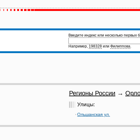
Введите индекс или несколько первых б
Например,
198328
или
Филиппова
.
Регионы России
→
Орло
Улицы:
Ольшанская ул.