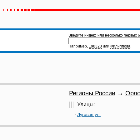
Введите индекс или несколько первых б
Например,
198328
или
Филиппова
.
Регионы России
→
Орло
Улицы:
Луговая ул.