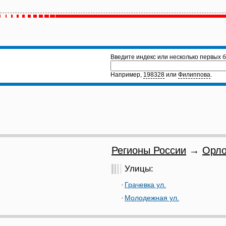
Введите индекс или несколько первых б
Например,
198328
или
Филиппова
.
Регионы России
→
Орло
Улицы:
Грачевка ул.
Молодежная ул.