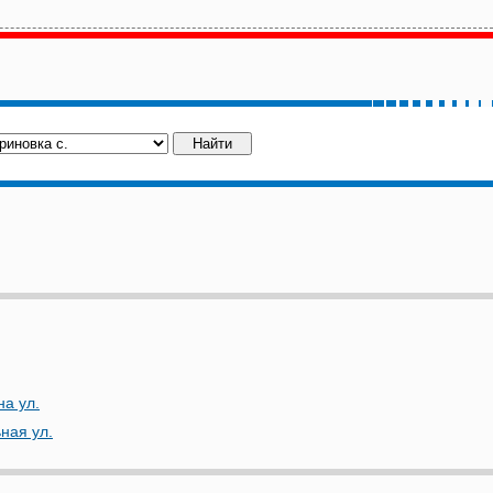
на ул.
ная ул.