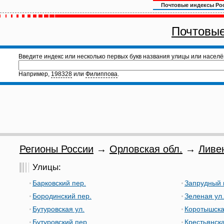
Почтовые индексы Ро
Почтовые
Введите индекс или несколько первых букв названия улицы или населё
Например,
198328
или
Филиппова
.
Регионы России
→
Орловская обл.
→
Ливе
Улицы:
Барковский пер.
Запрудный 
Бородинский пер.
Зеленая ул.
Бутуровская ул.
Коротышска
Бутуровский пер.
Крестьянска