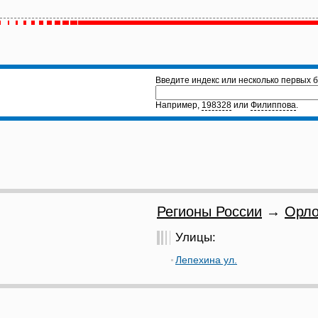
Введите индекс или несколько первых б
Например,
198328
или
Филиппова
.
Регионы России
→
Орло
Улицы:
Лепехина ул.