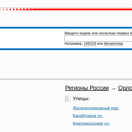
Введите индекс или несколько первых б
Например,
198328
или
Филиппова
.
Регионы России
→
Орло
Улицы:
Железнодорожный пер.
Карабулина ул.
Комсомольская ул.