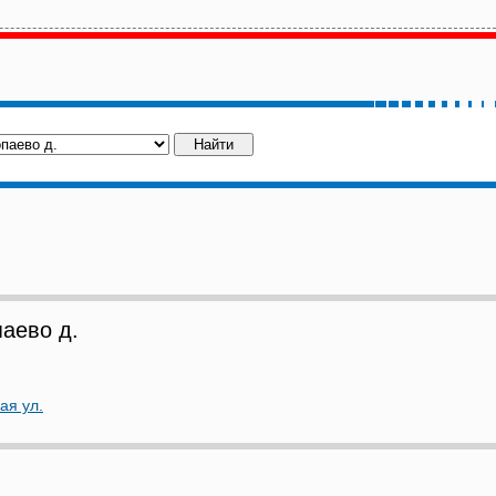
аево д.
ая ул.