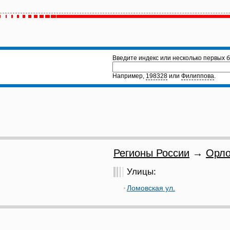
Введите индекс или несколько первых б
Например,
198328
или
Филиппова
.
Регионы России
→
Орло
Улицы:
Ломовская ул.