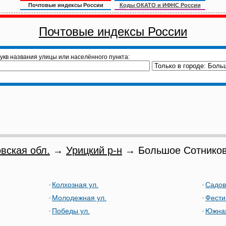
Почтовые индексы России
Коды ОКАТО и ИФНС России
Почтовые индексы России
укв названия улицы или населённого пункта:
вская обл.
→
Урицкий р-н
→ Большое Сотников
Колхозная ул.
Садов
Молодежная ул.
Фести
Победы ул.
Южная