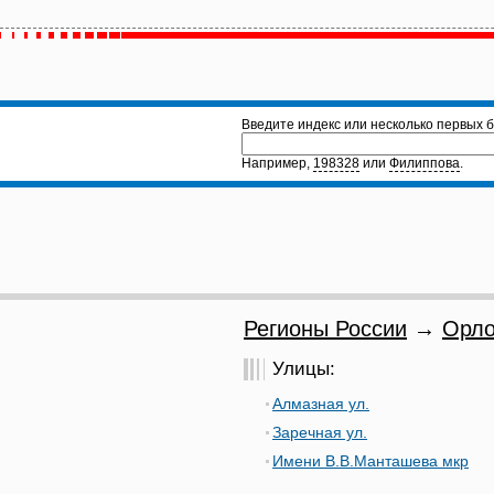
Введите индекс или несколько первых б
Например,
198328
или
Филиппова
.
Регионы России
→
Орло
Улицы:
Алмазная ул.
Заречная ул.
Имени В.В.Манташева мкр