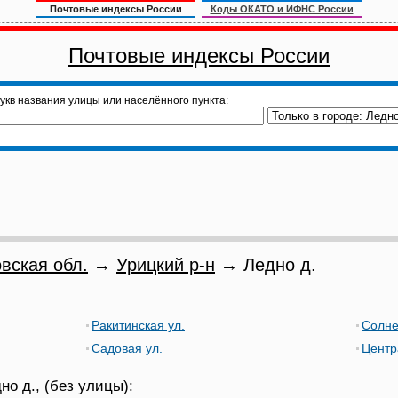
Почтовые индексы России
Коды ОКАТО и ИФНС России
Почтовые индексы России
укв названия улицы или населённого пункта:
вская обл.
→
Урицкий р-н
→ Ледно д.
Ракитинская ул.
Солне
Садовая ул.
Центр
о д., (без улицы):