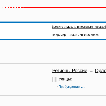
Введите индекс или несколько первых б
Например,
198328
или
Филиппова
.
Регионы России
→
Орло
Улицы:
Пробуждение ул.