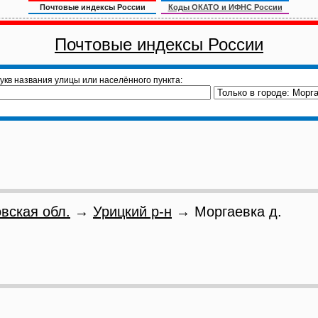
Почтовые индексы России
Коды ОКАТО и ИФНС России
Почтовые индексы России
укв названия улицы или населённого пункта:
вская обл.
→
Урицкий р-н
→ Моргаевка д.