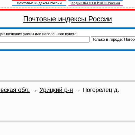
Почтовые индексы России
Коды ОКАТО и ИФНС России
Почтовые индексы России
укв названия улицы или населённого пункта:
вская обл.
→
Урицкий р-н
→ Погорелец д.