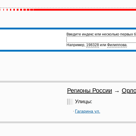
Введите индекс или несколько первых б
Например,
198328
или
Филиппова
.
Регионы России
→
Орло
Улицы:
Гагарина ул.