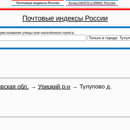
Почтовые индексы России
Коды ОКАТО и ИФНС России
Почтовые индексы России
укв названия улицы или населённого пункта:
вская обл.
→
Урицкий р-н
→ Тулупово д.