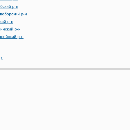
бский р-н
воборский р-н
кий р-н
инский р-н
ейский р-н
г.