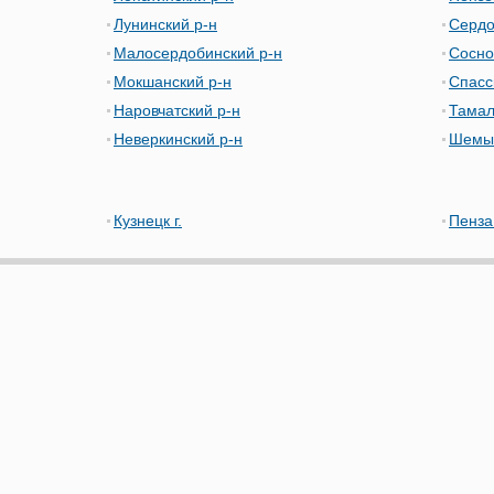
Лунинский р-н
Сердо
Малосердобинский р-н
Сосно
Мокшанский р-н
Спасс
Наровчатский р-н
Тамал
Неверкинский р-н
Шемыш
Кузнецк г.
Пенза 