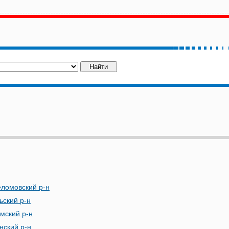
ломовский р-н
ьский р-н
мский р-н
нский р-н