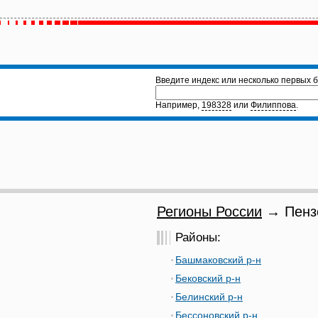
Введите индекс или несколько первых б
Например,
198328
или
Филиппова
.
Регионы России
→ Пензе
Районы:
Башмаковский р-н
Бековский р-н
Белинский р-н
Бессоновский р-н