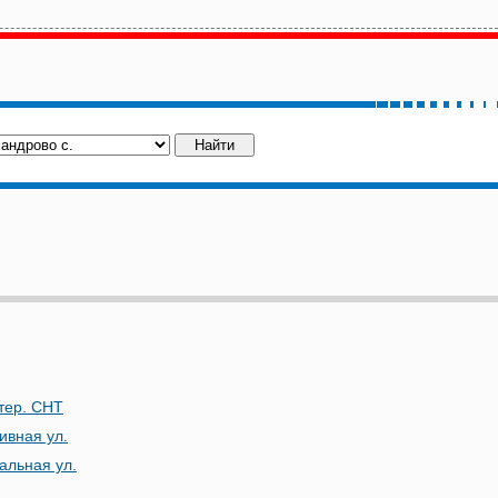
тер. СНТ
ивная ул.
альная ул.