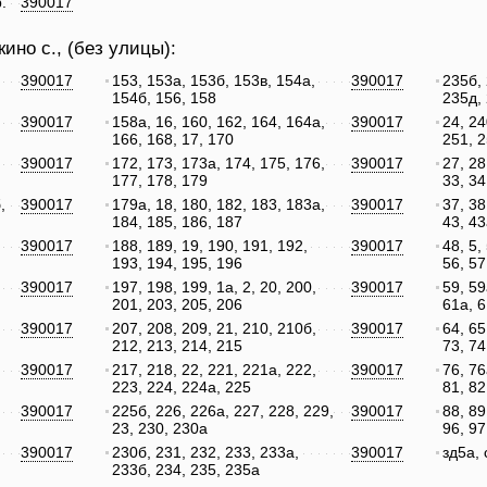
.
390017
ино с., (без улицы):
390017
153, 153а, 153б, 153в, 154а,
390017
235б, 
154б, 156, 158
235д, 
390017
158а, 16, 160, 162, 164, 164а,
390017
24, 24
166, 168, 17, 170
251, 2
390017
172, 173, 173а, 174, 175, 176,
390017
27, 28
177, 178, 179
33, 34
,
390017
179а, 18, 180, 182, 183, 183а,
390017
37, 38
184, 185, 186, 187
43, 43
390017
188, 189, 19, 190, 191, 192,
390017
48, 5,
193, 194, 195, 196
56, 57
390017
197, 198, 199, 1а, 2, 20, 200,
390017
59, 59
201, 203, 205, 206
61а, 6
390017
207, 208, 209, 21, 210, 210б,
390017
64, 65
212, 213, 214, 215
73, 74
390017
217, 218, 22, 221, 221а, 222,
390017
76, 76
223, 224, 224а, 225
81, 82
390017
225б, 226, 226а, 227, 228, 229,
390017
88, 89
23, 230, 230а
96, 97
390017
230б, 231, 232, 233, 233а,
390017
зд5а, 
233б, 234, 235, 235а