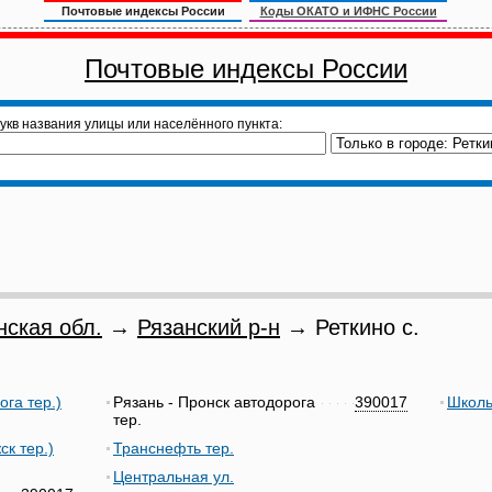
Почтовые индексы России
Коды ОКАТО и ИФНС России
Почтовые индексы России
укв названия улицы или населённого пункта:
нская обл.
→
Рязанский р-н
→ Реткино с.
ога тер.)
Рязань - Пронск автодорога
390017
Школь
тер.
ск тер.)
Транснефть тер.
Центральная ул.