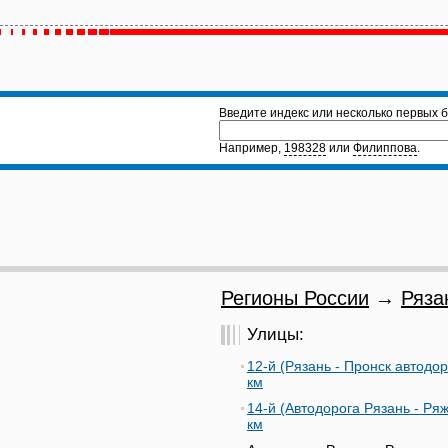
Введите индекс или несколько первых б
Например,
198328
или
Филиппова
.
Регионы России
→
Ряза
Улицы:
12-й (Рязань - Пронск автодор
км
14-й (Автодорога Рязань - Ряж
км