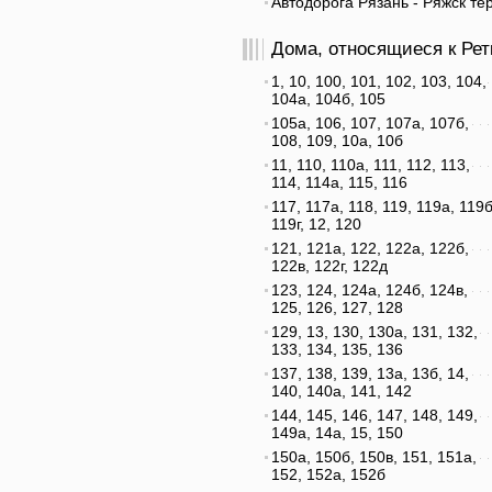
Автодорога Рязань - Ряжск тер
Дома, относящиеся к Ретк
1, 10, 100, 101, 102, 103, 104,
104а, 104б, 105
105а, 106, 107, 107а, 107б,
108, 109, 10а, 10б
11, 110, 110а, 111, 112, 113,
114, 114а, 115, 116
117, 117а, 118, 119, 119а, 119б
119г, 12, 120
121, 121а, 122, 122а, 122б,
122в, 122г, 122д
123, 124, 124а, 124б, 124в,
125, 126, 127, 128
129, 13, 130, 130а, 131, 132,
133, 134, 135, 136
137, 138, 139, 13а, 13б, 14,
140, 140а, 141, 142
144, 145, 146, 147, 148, 149,
149а, 14а, 15, 150
150а, 150б, 150в, 151, 151а,
152, 152а, 152б