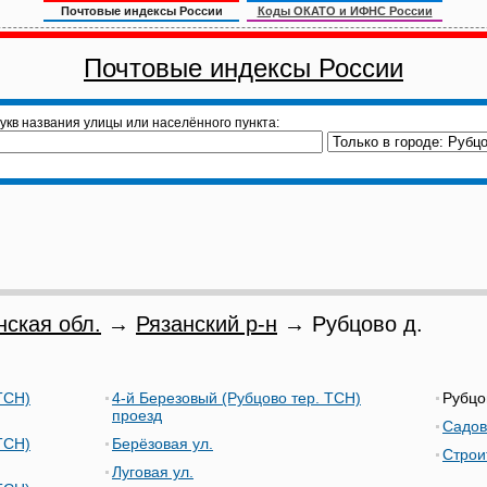
Почтовые индексы России
Коды ОКАТО и ИФНС России
Почтовые индексы России
укв названия улицы или населённого пункта:
нская обл.
→
Рязанский р-н
→ Рубцово д.
ТСН)
4-й Березовый (Рубцово тер. ТСН)
Рубцо
проезд
Садов
ТСН)
Берёзовая ул.
Строи
Луговая ул.