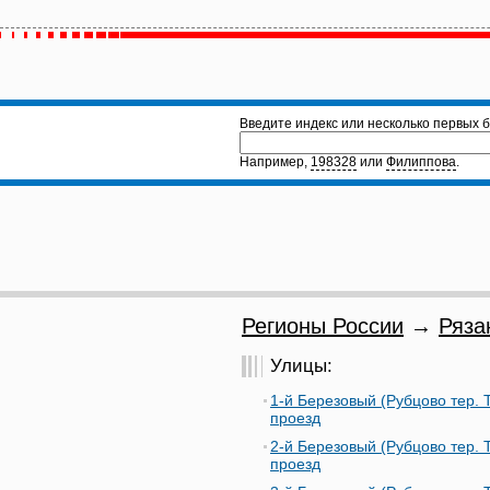
Введите индекс или несколько первых б
Например,
198328
или
Филиппова
.
Регионы России
→
Ряза
Улицы:
1-й Березовый (Рубцово тер. 
проезд
2-й Березовый (Рубцово тер. 
проезд