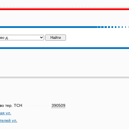
во тер. ТСН
390509
ая ул.
телей ул.