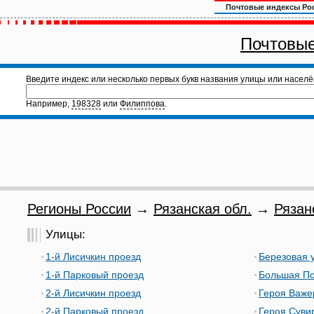
Почтовые индексы Ро
Почтовые
Введите индекс или несколько первых букв названия улицы или населё
Например,
198328
или
Филиппова
.
Регионы России
→
Рязанская обл.
→
Рязан
Улицы:
1-й Лисичкин проезд
Березовая у
1-й Парковый проезд
Большая По
2-й Лисичкин проезд
Героя Важе
2-й Парковый проезд
Героя Сувир