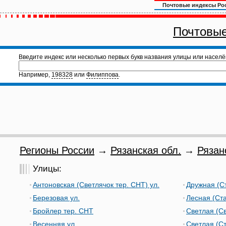
Почтовые индексы Ро
Почтовые
Введите индекс или несколько первых букв названия улицы или населё
Например,
198328
или
Филиппова
.
Регионы России
→
Рязанская обл.
→
Рязан
Улицы:
Антоновская (Светлячок тер. СНТ) ул.
Дружная (Ст
Березовая ул.
Лесная (Ста
Бройлер тер. СНТ
Светлая (Св
Весенняя ул.
Светлая (Ст