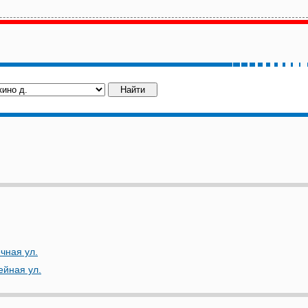
чная ул.
йная ул.