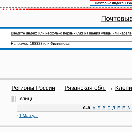
Почтовые индексы Ро
Почтовые
Введите индекс или несколько первых букв названия улицы или населё
Например,
198328
или
Филиппова
.
Регионы России
→
Рязанская обл.
→
Клепи
Улицы:
0–9
А
Б
В
Г
Д
Е
Ё
З
1 Мая ул.