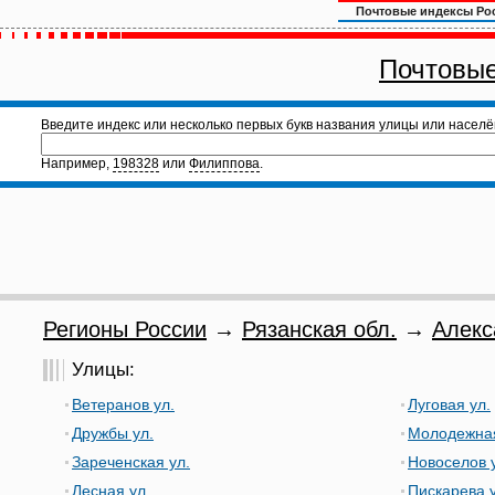
Почтовые индексы Ро
Почтовые
Введите индекс или несколько первых букв названия улицы или населё
Например,
198328
или
Филиппова
.
Регионы России
→
Рязанская обл.
→
Алекс
Улицы:
Ветеранов ул.
Луговая ул.
Дружбы ул.
Молодежная
Зареченская ул.
Новоселов 
Лесная ул.
Пискарева у