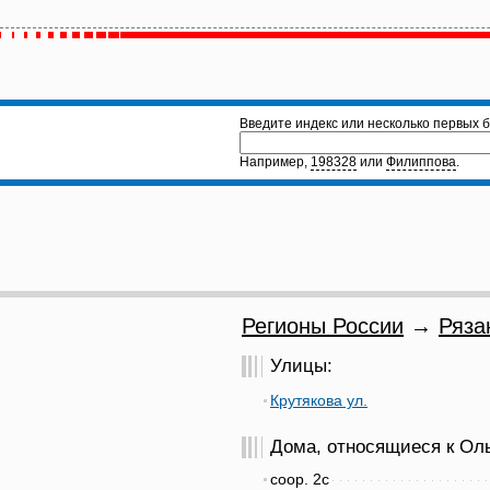
Введите индекс или несколько первых б
Например,
198328
или
Филиппова
.
Регионы России
→
Ряза
Улицы:
Крутякова ул.
Дома, относящиеся к Оль
соор. 2с