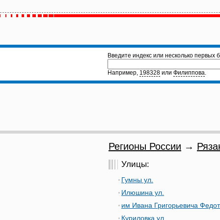
Введите индекс или несколько первых б
Например,
198328
или
Филиппова
.
Регионы России
→
Ряза
Улицы:
Гумны ул.
Илюшина ул.
им Ивана Григорьевича Федот
Куриловка ул.