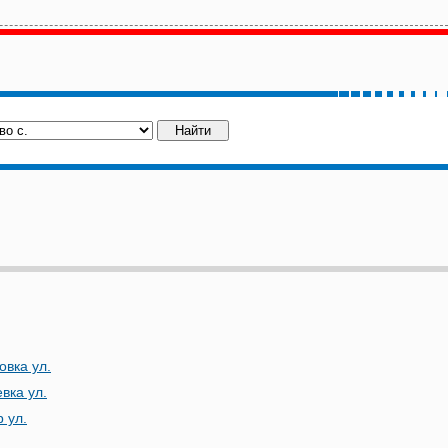
овка ул.
вка ул.
 ул.