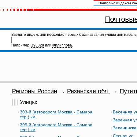
Почтовые индексы Ро
Почтовые
Введите индекс или несколько первых букв названия улицы или населё
Например,
198328
или
Филиппова
.
Регионы России
→
Рязанская обл.
→
Путят
Улицы:
303-й (автодорога Москва - Самара
Весенняя у
тер.) км
Заречная ул
305-й (автодорога Москва - Самара
Зеленинска
тер.) км
Лесная ул.