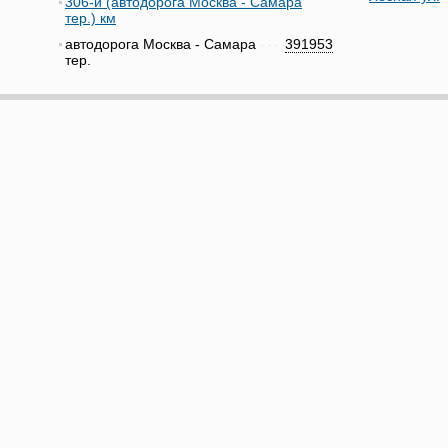
306-й (автодорога Москва - Самара
тер.) км
автодорога Москва - Самара
391953
тер.